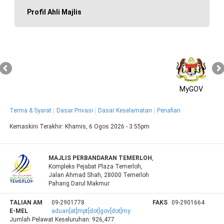
Profil Ahli Majlis
MyGOV
Terma & Syarat
Dasar Privasi
Dasar Keselamatan
Penafian
Kemaskini Terakhir:
Khamis, 6 Ogos 2026 - 3:55pm
MAJLIS PERBANDARAN TEMERLOH
,
Kompleks Pejabat Plaza Temerloh,
Jalan Ahmad Shah, 28000 Temerloh
Pahang Darul Makmur
TALIAN AM
09-2901778
FAKS
09-2901664
E-MEL
aduan[at]mpt[dot]gov[dot]my
Jumlah Pelawat Keseluruhan:
926,477