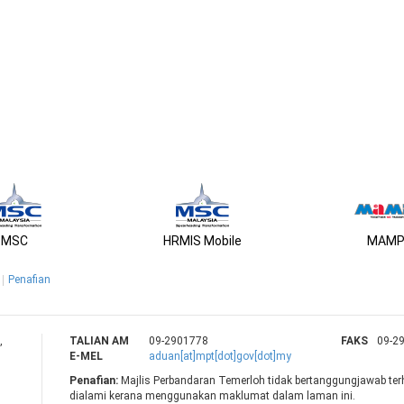
MSC
HRMIS Mobile
MAMP
Penafian
H
,
TALIAN AM
09-2901778
FAKS
09-2
E-MEL
aduan[at]mpt[dot]gov[dot]my
Penafian:
Majlis Perbandaran Temerloh tidak bertanggungjawab te
dialami kerana menggunakan maklumat dalam laman ini.