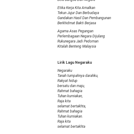
Etika Kerja Kita Amalkan
Tekun Jujur Dan Berbudaya
Gandakan Hasil Dan Pembangunan
Berkhidmat Bakti Berjasa
Agama Asas Pegangan
Perlembagaan Negara Dijulang
Rukunegara Jadi Pedoman
Kitalah Benteng Malaysia
Lirik Lagu Negaraku
Negaraku
Tanah tumpahnya darahku,
Rakyat hidup
bersatu dan maju,
Rahmat bahagia
Tuhan kurniakan,
Raja kita
selamat bertakhta,
Rahmat bahagia
Tuhan kurniakan.
Raja kita
selamat bertakhta