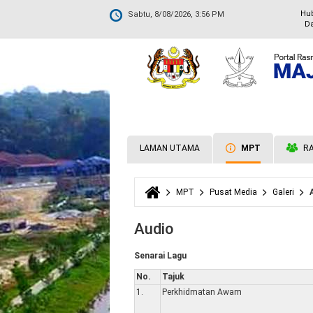
Hu
Sabtu, 8/08/2026, 3:56 PM
Da
LAMAN UTAMA
MPT
RA
MPT
Pusat Media
Galeri
Anda di sini
Audio
Senarai Lagu
No.
Tajuk
1.
Perkhidmatan Awam