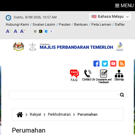
MENU
Bahasa Melayu
Sabtu, 8/08/2026, 10:57 AM
Hubungi Kami
Soalan Lazim
Pautan
Bantuan
Peta Laman
Daftar
Carian
Borang carian
Rakyat
Perkhidmatan
Perumahan
Anda di sini
Perumahan