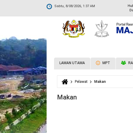
Hu
Sabtu, 8/08/2026, 1:37 AM
Da
LAMAN UTAMA
MPT
RA
Pelawat
Makan
Anda di sini
Makan