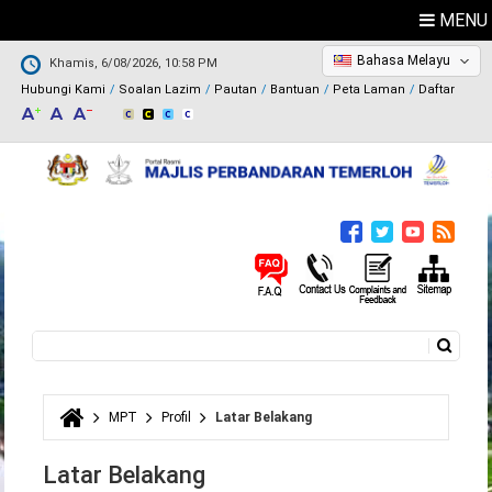
MENU
Bahasa Melayu
Khamis, 6/08/2026, 10:58 PM
Hubungi Kami
Soalan Lazim
Pautan
Bantuan
Peta Laman
Daftar
Carian
Borang carian
MPT
Profil
Latar Belakang
Anda di sini
Latar Belakang