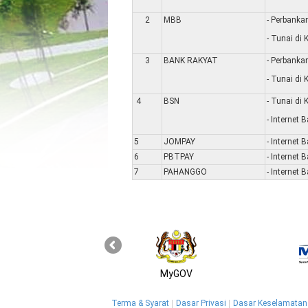
2
MBB
- Perbankan
- Tunai di 
3
BANK RAKYAT
- Perbankan
- Tunai di 
4
BSN
- Tunai di 
- Internet 
5
JOMPAY
- Internet 
6
PBTPAY
- Internet 
7
PAHANGGO
- Internet 
MyGOV
Terma & Syarat
Dasar Privasi
Dasar Keselamatan