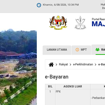
Hu
Khamis, 6/08/2026, 10:34 PM
Da
LAMAN UTAMA
MPT
RA
Rakyat
e-Perkhidmatan
e-Ba
Anda di sini
e-Bayaran
BIL
AGENSI LUAR
1
FPX
- Perbankan