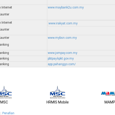
 Internet
www.maybank2u.com.my
Kaunter
 Internet
www.irakyat.com.my
Kaunter
Kaunter
www.mybsn.com.my
Banking
Banking
www.jompay.com.my
Banking
pbtpay.kpkt.gov.my
Banking
app.pahanggo.com/
MSC
HRMIS Mobile
MAMP
Penafian