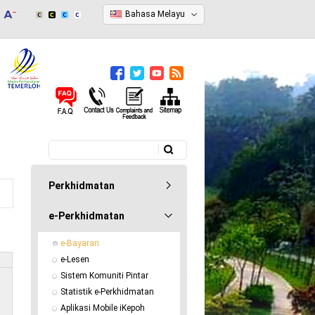
Bahasa Melayu
Carian
Borang carian
Perkhidmatan
e-Perkhidmatan
e-Bayaran
e-Lesen
Sistem Komuniti Pintar
Statistik e-Perkhidmatan
Aplikasi Mobile iKepoh