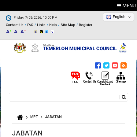
MENU
English
Friday, 7/08/2026, 10:00 PM
Contact Us
FAQ
Links
Help
Site Map
Register
Search
Search form
MPT
JABATAN
You are here
JABATAN